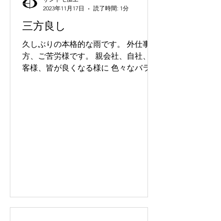
2023年11月17日
読了時間: 1分
三方良し
久しぶりの本格的な雨です。 外仕事の
方、ご苦労様です。 親会社、自社、お
客様、皆が良くなる様に 色々なバラン
スが大切と感じております。 労働人口
も減って行きますので、協力し合い ジ
ャパンファーストで行きたいですね！