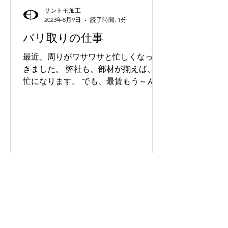
サントモ加工
2023年8月9日
読了時間: 1分
バリ取りの仕事
最近、周りがワサワサと忙しくなって
きました。 弊社も、部材が揃えば、多
忙になります。 でも、最賃もう～んと
上がるので、、、 割高なプラスチック
のバリ取りの仕事なんか無いですかね
ー。 器用なスタッフいますので、ご多
忙な会社さ～ん 宜しくお願い致しま
す。