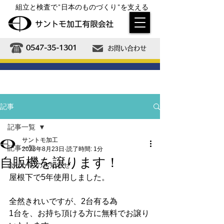
組立と検査で"日本のものづくり"を支える
0547-35-1301
お問い合わせ
ISO9001取得済
記事
記事一覧
サントモ加工
記事一覧
2023年8月23日
読了時間: 1分
自販機を譲ります！
会社からのお知らせ
屋根下で5年使用しました。
全然きれいですが、2台有る為
1台を、お持ち頂ける方に無料でお譲り